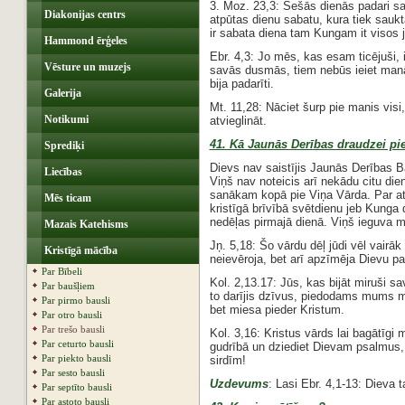
3. Moz. 23,3: Sešās dienās padari sa
Diakonijas centrs
atpūtas dienu sabatu, kura tiek saukt
ir sabata diena tam Kungam it visos 
Hammond ērģeles
Ebr. 4,3: Jo mēs, kas esam ticējuši, 
Vēsture un muzejs
savās dusmās, tiem nebūs ieiet manā
bija padarīti.
Galerija
Mt. 11,28: Nāciet šurp pie manis visi, 
Notikumi
atvieglināt.
41. Kā Jaunās Derības draudzei pie
Sprediķi
Dievs nav saistījis Jaunās Derības B
Liecības
Viņš nav noteicis arī nekādu citu die
sanākam kopā pie Viņa Vārda. Par ats
Mēs ticam
kristīgā brīvībā svētdienu jeb Kunga
nedēļas pirmajā dienā. Viņš ieguva 
Mazais Katehisms
Jņ. 5,18: Šo vārdu dēļ jūdi vēl vairā
Kristīgā mācība
neievēroja, bet arī apzīmēja Dievu p
Par Bībeli
Kol. 2,13.17: Jūs, kas bijāt miruši 
Par baušļiem
to darījis dzīvus, piedodams mums mū
Par pirmo bausli
bet miesa pieder Kristum.
Par otro bausli
Par trešo bausli
Kol. 3,16: Kristus vārds lai bagātīgi 
Par ceturto bausli
gudrībā un dziediet Dievam psalmus,
Par piekto bausli
sirdīm!
Par sesto bausli
Uzdevums
: Lasi Ebr. 4,1-13: Dieva t
Par septīto bausli
Par astoto bausli