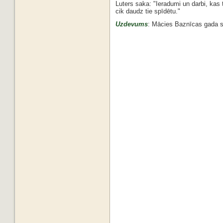
Luters saka: "Ieradumi un darbi, kas t
cik daudz tie spīdētu."
Uzdevums
: Mācies Baznīcas gada s