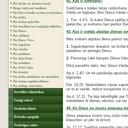
42. Kas ir svētīšana?
Par devīto un desmito bausli
Svētīšana ir kādas lietas nošķiršana 
Beigu vārdi par baušļiem
Vārdu un lūgšanu. Bez Dieva Vārda m
Par Dieva baušļu nozīmi un lietošanu
Par grēku
1. Tim. 4,4-5: Jo katra Dieva radība
Par ticības apliecību
pateicību; jo svētumu tam piešķir Di
Par bauslības un evaņģēlija atšķirību
Par Dievu
43. Kas ir svētās atpūtas dienas sv
Par radīšanu
Mēs svētām atpūtas dienu pareizi tad
Par Dievu Tēvu
Par eņģeļiem
1.
Sapulcējamies draudzē, lai ticībā 
Par cilvēku
pateiktos un pielūgtu Dievu.
Par pestīšanu
2.
Personīgi čakli lietojam Dieva Vār
Par Jēzu Kristu
Par svētīšanu
Dīkā pavadīts laiks, bez Dieva Vārda
Par Svēto Garu
Par draudzi
Ap.d. 2,42: Un tie pastāvēja apustu
Par grēku piedošanu un taisnošanu
lūgšanās.
Par miesas augšāmcelšanos
Ebr. 10,25: Neatstādami savas sapulc
Par mūžīgo dzīvošanu
un to jo vairāk, redzot tuvojamies to 
Iesvētību tālmācības
Ap.d. 17,11: Tie bija labvēlīgāki par
Garīgi raksti
meklēdami ik dienas rakstos, vai tas t
44. Ko Dievs no mums pieprasa tre
Iesakām izlasīt
Dievs pieprasa mums visu mūžu katru
Dvēseles spogulis
klausīties un pēc tā dzīvot.
Noderīgas saites
Jņ. 17,17: Svētītos patiesībā; tavi vār