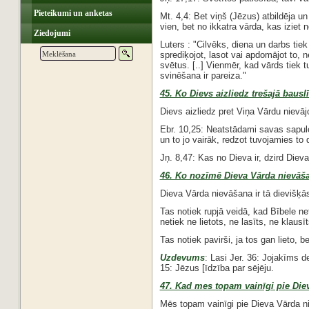
Pieteikumi un anketas
Mt. 4,4: Bet viņš (Jēzus) atbildēja u
vien, bet no ikkatra vārda, kas iziet
Ziedojumi
Luters : "Cilvēks, diena un darbs tiek
sprediķojot, lasot vai apdomājot to, n
svētus. [..] Vienmēr, kad vārds tiek t
svinēšana ir pareiza."
45. Ko Dievs aizliedz trešajā bausl
Dievs aizliedz pret Viņa Vārdu nievājo
Ebr. 10,25: Neatstādami savas sapulc
un to jo vairāk, redzot tuvojamies to 
Jņ. 8,47: Kas no Dieva ir, dzird Diev
46. Ko nozīmē Dieva Vārda nievāš
Dieva Vārda nievāšana ir tā dievišķā
Tas notiek rupjā veidā, kad Bībele n
netiek ne lietots, ne lasīts, ne klausī
Tas notiek pavirši, ja tos gan lieto, bet
Uzdevums
: Lasi Jer. 36: Jojakīms d
15: Jēzus [īdzība par sējēju.
47. Kad mes topam vainīgi pie Die
Mēs topam vainīgi pie Dieva Vārda n