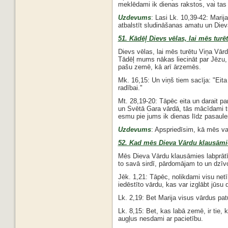
meklēdami ik dienas rakstos, vai tas 
Uzdevums
: Lasi Lk. 10,39-42: Mari
atbalstīt sludināšanas amatu un Diev
51. Kādēļ Dievs vēlas, lai mēs tur
Dievs vēlas, lai mēs turētu Viņa Vārdu
Tādēļ mums nākas liecināt par Jēzu, 
pašu zemē, kā arī ārzemēs.
Mk. 16,15: Un viņš tiem sacīja: "Eita 
radībai."
Mt. 28,19-20: Tāpēc eita un darait pa
un Svētā Gara vārdā, tās mācīdami tu
esmu pie jums ik dienas līdz pasaul
Uzdevums
: Apspriedīsim, kā mēs va
52. Kad mēs Dieva Vārdu klausāmie
Mēs Dieva Vārdu klausāmies labprātī
to savā sirdī, pārdomājam to un dzīv
Jēk. 1,21: Tāpēc, nolikdami visu netīr
iedēstīto vārdu, kas var izglābt jūsu 
Lk. 2,19: Bet Marija visus vārdus pa
Lk. 8,15: Bet, kas labā zemē, ir tie, 
augļus nesdami ar pacietību.