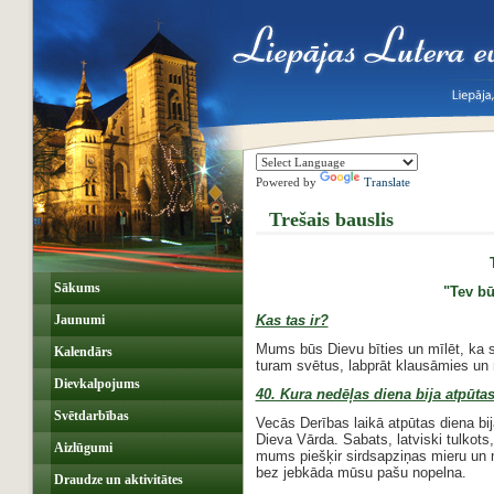
Powered by
Translate
Trešais bauslis
Sākums
"Tev bū
Jaunumi
Kas tas ir?
Mums būs Dievu bīties un mīlēt, ka 
Kalendārs
turam svētus, labprāt klausāmies u
Dievkalpojums
40. Kura nedēļas diena bija atpūta
Svētdarbības
Vecās Derības laikā atpūtas diena bi
Dieva Vārda. Sabats, latviski tulkots,
Aizlūgumi
mums piešķir sirdsapziņas mieru un 
bez jebkāda mūsu pašu nopelna.
Draudze un aktivitātes