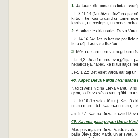
1
. Ja turam šīs pasaules lietas sva
Lk. 8,11.14 (No Jēzus līdzības par sēj
krita, ir tie, kas to dzird un tomēr n
kārībās, un noslāpst, un nenes nekā
2
. Atsakāmies klausīties Dieva Vārdu
Lk. 14,16-24: Jēzus līdzība par lielo 
lietu dēļ. Lasi visu līdzību.
3
. Mēs neticam tiem vai negribam rīk
Ebr. 4,2: Jo arī mums evaņģēlijs ir p
nepalīdzēja, tāpēc, ka klausītājos neb
Jēk. 1,22: Bet esiet vārda darītāji un 
48. Kāpēc Dieva Vārda nicināšana 
Kad cilvēks nicina Dieva Vārdu, viņš 
gribu, jo Dievs vēlas viņu glābt caur
Lk. 10,16 (To saka Jēzus): Kas jūs kl
nicina mani. Bet, kas mani nicina, tas
Jņ. 8,47: Kas no Dieva ir, dzird Diev
49. Kā mēs pasargājam Dieva Vārd
Mēs pasargājam Dieva Vārdu svētu, ja
paša Dieva doto Vārdu un ar svētu bij