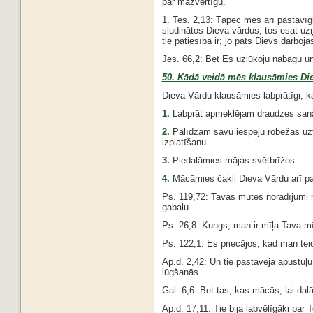
par mazvērtīgu.
1. Tes. 2,13: Tāpēc mēs arī pastāvīg
sludinātos Dieva vārdus, tos esat uz
tie patiesībā ir; jo pats Dievs darboj
Jes. 66,2: Bet Es uzlūkoju nabagu u
50. Kādā veidā mēs klausāmies Die
Dieva Vārdu klausāmies labprātīgi, ka
1.
Labprāt apmeklējam draudzes san
2.
Palīdzam savu iespēju robežās uz
izplatīšanu.
3.
Piedalāmies mājas svētbrīžos.
4.
Mācāmies čakli Dieva Vārdu arī pa
Ps. 119,72: Tavas mutes norādījumi m
gabalu.
Ps. 26,8: Kungs, man ir mīļa Tava m
Ps. 122,1: Es priecājos, kad man tei
Ap.d. 2,42: Un tie pastāvēja apustu
lūgšanās.
Gal. 6,6: Bet tas, kas mācās, lai dal
Ap.d. 17,11: Tie bija labvēlīgāki par