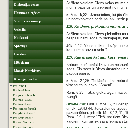
Ar šiem vārdiem Dievs vēlas mums dar
Diakonijas centrs
mums baušļus un pieprasīt no mums t
Hammond ērģeles
5. Moz. 5,32: Uzmanieties, lai jūs rīk
un neatkāpieties nedz pa labi, nedz pa
Vēsture un muzejs
118. Ko Dievs piekodina mums ar v
Galerija
Ar šiem vārdiem Dievs piekodina mum
Notikumi
neapšaubāmi soda to pārkāpējus, bet 
Jēk. 4,12: Viens ir likumdevējs un so
Sprediķi
ka tu tiesā savu tuvāku?
Liecības
119. Kas draud katram, kurš ienīst
Mēs ticam
Katram, kurš ienīst Dievu un nekaun
sods. Šis sods ir Dieva dusmība un 
Mazais Katehisms
pazudināšana.
Kristīgā mācība
5. Moz. 27,26: "Nolādēts, kas netur 
visa tauta lai saka: "Āmen!"
Par Bībeli
Par baušļiem
Rom. 6,23: Tātad grēka alga ir nāve,
Par pirmo bausli
Kungā.
Par otro bausli
Uzdevums
: Lasi 1. Moz. 6,7: ūden
Par trešo bausli
un Lk. 19,43-44: Jeruzalemes izpostī
Par ceturto bausli
pazudināšanu jeb elli: Mt. 8,12; 11, 1
Par piekto bausli
Rom. 2,9. Luters: "Tieši par tiem Diev
Par sesto bausli
vārdiem, kuri paliek savā lepnajā stūr
Par septīto bausli
Par astoto bausli