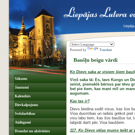
Powered by
Translate
Baušļu beigu vārdi
Ko Dievs saka ar visiem šiem bau
Sākums
Viņš saka tā: Es, tavs Kungs un Di
ienīst, piemeklē bērnus par tēvu 
Jaunumi
bet pie tiem, kas mani mīl un manu
augumam.
Kalendārs
Kas tas ir?
Dievkalpojums
Dievs biedina sodīt visus, kas šos b
Viņa dusmības un nebūs grēkot pret 
Svētdarbības
visu labu tiem, kas šos baušļus tur,
Aizlūgumi
labprāt darīt pēc Viņa baušļiem.
117. Ko Dievs vēlas mums teikt ar
Draudze un aktivitātes