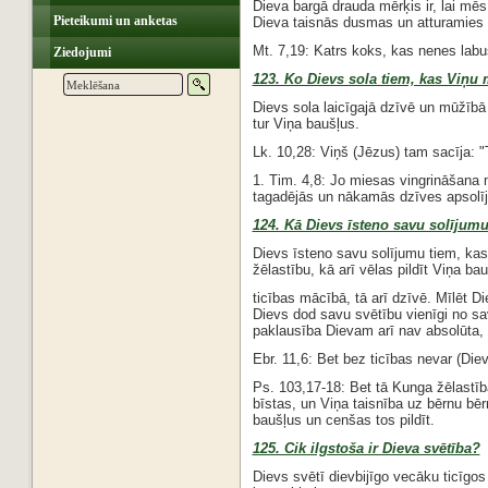
Dieva bargā drauda mērķis ir, lai mēs
Pieteikumi un anketas
Dieva taisnās dusmas un atturamies 
Mt. 7,19: Katrs koks, kas nenes labu
Ziedojumi
123. Ko Dievs sola tiem, kas Viņu 
Dievs sola laicīgajā dzīvē un mūžībā
tur Viņa baušļus.
Lk. 10,28: Viņš (Jēzus) tam sacīja: "Tu
1. Tim. 4,8: Jo miesas vingrināšana ma
tagadējās un nākamās dzīves apsolī
124. Kā Dievs īsteno savu solījum
Dievs īsteno savu solījumu tiem, kas
žēlastību, kā arī vēlas pildīt Viņa ba
ticības mācībā, tā arī dzīvē. Mīlēt D
Dievs dod savu svētību vienīgi no sav
paklausība Dievam arī nav absolūta, t
Ebr. 11,6: Bet bez ticības nevar (Diev
Ps. 103,17-18: Bet tā Kunga žēlastī
bīstas, un Viņa taisnība uz bērnu bēr
baušļus un cenšas tos pildīt.
125. Cik ilgstoša ir Dieva svētība?
Dievs svētī dievbijīgo vecāku ticīgos 