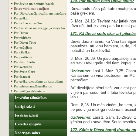
120. Pār kuriem nāks Dieva sods?
Par devīto un desmito bausli
Dieva sods nāks pār katru neatgriezu
Beigu vārdi par baušļiem
paša grēkiem.
Par Dieva baušļu nozīmi un lietošanu
Par grēku
5. Moz. 24,16: Tēviem nav jātiek non
Par ticības apliecību
tēvu dēļ, bet ikviens pats lai mirst p
Par bauslības un evaņģēlija atšķirību
Par Dievu
121. Kā Dieva sods skar arī pēcnā
Par radīšanu
Dievs dara zināmu, ka Viņa taisnīgai
Par Dievu Tēvu
paaudzēs, arī viņu bērniem, ja tie, l
Par eņģeļiem
neticībā un bezdievībā.
Par cilvēku
Par pestīšanu
3. Moz. 26,39: Un jūsu pārpalicēji s
Par Jēzu Kristu
arī savu tēvu grēku dēļ tiem kopīgi ir 
Par svētīšanu
Uzdevums
: Lasi 1. Moz. 9,25: Cha
Par Svēto Garu
Kānaānam un viņa pēctečiem un Mt. 27
Par draudzi
pēctečiem.
Par grēku piedošanu un taisnošanu
Par miesas augšāmcelšanos
Arī dievbijīgie bērni tieši var ciest
Par mūžīgo dzīvošanu
viņiem par sodu, bet ir laba tēvišķa
labu.
Iesvētību tālmācības
Rom. 8,28: Un mēs zinām, ka tiem, ka
Garīgi raksti
tie pēc viņa mūžīgā nodoma ir aicināt
Iesakām izlasīt
Uzdevums
: Lasi 1. Sam. 15,26-28; 
ķēniņa godu sava tēva Saula bezdievī
Dvēseles spogulis
122. Kāds ir Dieva bargā drauda m
Noderīgas saites