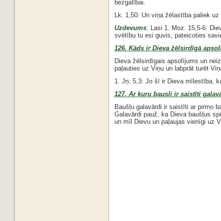
bezgalībai.
Lk. 1,50: Un viņa žēlastība paliek uz
Uzdevums
: Lasi 1. Moz. 15,5-6: Di
svētību tu esi guvis, pateicoties sa
126. Kāds ir Dieva žēlsirdīgā apso
Dieva žēlsirdīgais apsolījums un ne
paļauties uz Viņu un labprāt turēt Vi
1. Jņ. 5,3: Jo šī ir Dieva mīlestība, 
127. Ar kuru bausli ir saistīti galav
Baušļu galavārdi ir saistīti ar pirmo 
Galavārdi pauž, ka Dieva baušļus spēj
un mīl Dievu un paļaujas vienīgi uz V