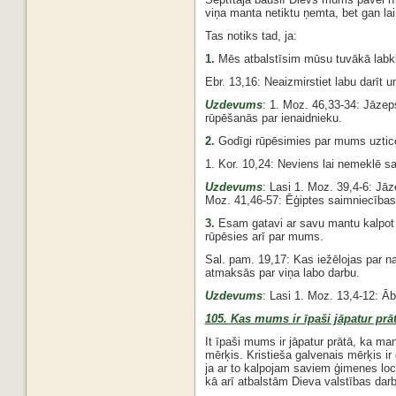
viņa manta netiktu ņemta, bet gan lai 
Tas notiks tad, ja:
1.
Mēs atbalstīsim mūsu tuvākā labkl
Ebr. 13,16: Neaizmirstiet labu darīt u
Uzdevums
: 1. Moz. 46,33-34: Jāze
rūpēšanās par ienaidnieku.
2.
Godīgi rūpēsimies par mums uzticē
1. Kor. 10,24: Neviens lai nemeklē s
Uzdevums
: Lasi 1. Moz. 39,4-6: Jā
Moz. 41,46-57: Ēģiptes saimniecības
3.
Esam gatavi ar savu mantu kalpot 
rūpēsies arī par mums.
Sal. pam. 19,17: Kas iežēlojas par
atmaksās par viņa labo darbu.
Uzdevums
: Lasi 1. Moz. 13,4-12: Āb
105. Kas mums ir īpaši jāpatur prā
It īpaši mums ir jāpatur prātā, ka m
mērķis. Kristieša galvenais mērķis i
ja ar to kalpojam saviem ģimenes loce
kā arī atbalstām Dieva valstības dar