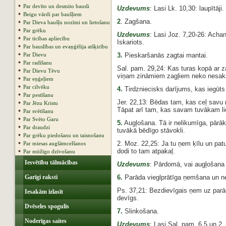
Par devīto un desmito bausli
Uzdevums
: Lasi Lk. 10,30: laupītāji.
Beigu vārdi par baušļiem
2
. Zagšana.
Par Dieva baušļu nozīmi un lietošanu
Par grēku
Uzdevums
: Lasi Joz. 7,20-26: Acha
Par ticības apliecību
Iskariots.
Par bauslības un evaņģēlija atšķirību
Par Dievu
3.
Pieskaršanās zagtai mantai.
Par radīšanu
Sal. pam. 29,24: Kas turas kopā ar za
Par Dievu Tēvu
viņam zināmiem zagļiem neko nesaka,
Par eņģeļiem
Par cilvēku
4.
Tirdzniecisks darījums, kas iegūts 
Par pestīšanu
Jer. 22,13: Bēdas tam, kas ceļ savu 
Par Jēzu Kristu
Tāpat arī tam, kas savam tuvākam lie
Par svētīšanu
Par Svēto Garu
5.
Augļošana. Tā ir nelikumīga, pārāk
Par draudzi
tuvākā bēdīgo stāvokli.
Par grēku piedošanu un taisnošanu
2. Moz. 22,25: Ja tu ņem ķīlu un patu
Par miesas augšāmcelšanos
dodi to tam atpakaļ.
Par mūžīgo dzīvošanu
Iesvētību tālmācības
Uzdevums
: Pārdomā, vai augļošana 
Garīgi raksti
6.
Parāda vieglprātīga ņemšana un n
Ps. 37,21: Bezdievīgais ņem uz parāda
Iesakām izlasīt
devīgs.
Dvēseles spogulis
7.
Slinkošana.
Noderīgas saites
Uzdevums
: Lasi Sal. pam. 6,5 un 2.