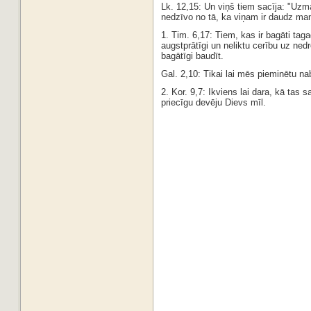
Lk. 12,15: Un viņš tiem sacīja: "Uzm
nedzīvo no tā, ka viņam ir daudz man
1. Tim. 6,17: Tiem, kas ir bagāti taga
augstprātīgi un neliktu cerību uz ne
bagātīgi baudīt.
Gal. 2,10: Tikai lai mēs pieminētu na
2. Kor. 9,7: Ikviens lai dara, kā tas 
priecīgu devēju Dievs mīl.