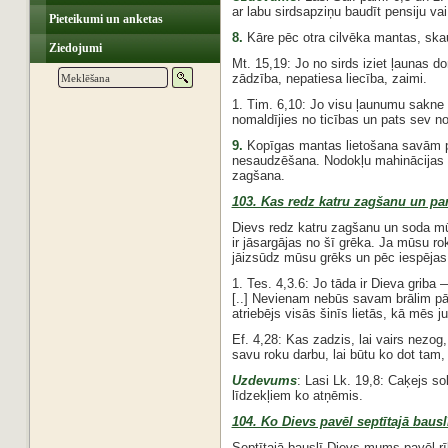
ar labu sirdsapziņu baudīt pensiju vai
Pieteikumi un anketas
8.
Kāre pēc otra cilvēka mantas, ska
Ziedojumi
Mt. 15,19: Jo no sirds iziet ļaunas d
zādzība, nepatiesa liecība, zaimi.
1. Tim. 6,10: Jo visu ļaunumu sakne i
nomaldījies no ticības un pats sev no
9.
Kopīgas mantas lietošana savām p
nesaudzēšana. Nodokļu mahinācijas u
zagšana.
103. Kas redz katru zagšanu un pa
Dievs redz katru zagšanu un soda mūž
ir jāsargājas no šī grēka. Ja mūsu r
jāizsūdz mūsu grēks un pēc iespējas
1. Tes. 4,3.6: Jo tāda ir Dieva griba —
[..] Nevienam nebūs savam brālim pāri
atriebējs visās šinīs lietās, kā mēs j
Ef. 4,28: Kas zadzis, lai vairs nezog
savu roku darbu, lai būtu ko dot tam,
Uzdevums
: Lasi Lk. 19,8: Caķejs so
līdzekļiem ko atņēmis.
104. Ko Dievs pavēl septītajā bausl
Septītajā bauslī Dievs mums pavēl rīk