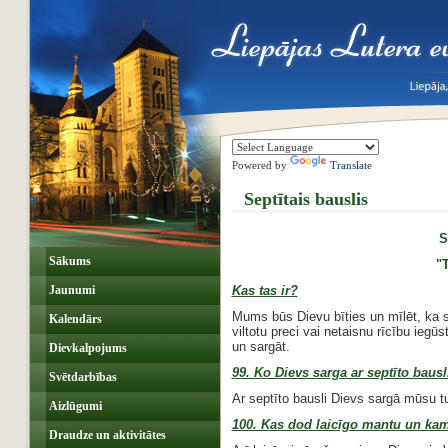
Powered by
Translate
Septītais bauslis
S
Sākums
"
Jaunumi
Kas tas ir?
Mums būs Dievu bīties un mīlēt, ka
Kalendārs
viltotu preci vai netaisnu rīcību ieg
un sargāt.
Dievkalpojums
99. Ko Dievs sarga ar septīto bausl
Svētdarbības
Ar septīto bausli Dievs sargā mūsu t
Aizlūgumi
100. Kas dod laicīgo mantu un kam
Draudze un aktivitātes