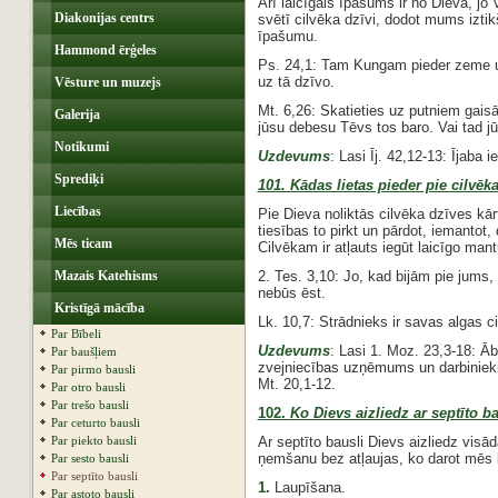
Arī laicīgais īpašums ir no Dieva, jo 
Diakonijas centrs
svētī cilvēka dzīvi, dodot mums iztik
īpašumu.
Hammond ērģeles
Ps. 24,1: Tam Kungam pieder zeme un
uz tā dzīvo.
Vēsture un muzejs
Mt. 6,26: Skatieties uz putniem gaisā:
Galerija
jūsu debesu Tēvs tos baro. Vai tad j
Notikumi
Uzdevums
: Lasi Īj. 42,12-13: Ījaba i
Sprediķi
101. Kādas lietas pieder pie cilvē
Liecības
Pie Dieva noliktās cilvēka dzīves kār
tiesības to pirkt un pārdot, iemantot
Mēs ticam
Cilvēkam ir atļauts iegūt laicīgo man
Mazais Katehisms
2. Tes. 3,10: Jo, kad bijām pie jums,
nebūs ēst.
Kristīgā mācība
Lk. 10,7: Strādnieks ir savas algas c
Par Bībeli
Uzdevums
: Lasi 1. Moz. 23,3-18: 
Par baušļiem
zvejniecības uzņēmums un darbinieki
Par pirmo bausli
Mt. 20,1-12.
Par otro bausli
Par trešo bausli
102.
Ko Dievs aizliedz ar septīto b
Par ceturto bausli
Par piekto bausli
Ar septīto bausli Dievs aizliedz visā
ņemšanu bez atļaujas, ko darot mēs k
Par sesto bausli
Par septīto bausli
1.
Laupīšana.
Par astoto bausli