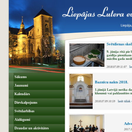
Svētdienas sko
9. jūnija rītā pie
gaidīja pienākam 
mācību gada nosl
la
2018.07.09 11:07
Sākums
Baznīcu nakts 2018.
Jaunumi
1.jūnijā Latvijā notika d
klusumā vai paklausīties 
Kalendārs
lasīt tālak 
2018.07.09 10:59
Dievkalpojums
Svētdarbības
Aizlūgumi
Adve
Draudze un aktivitātes
2017.1