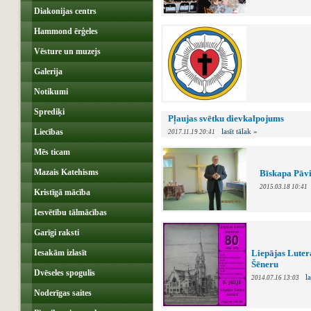
Diakonijas centrs
Hammond ērģeles
Vēsture un muzejs
Galerija
Notikumi
Sprediķi
Pļaujas svētku dievkalpojums
Liecības
lasīt tālak »
2017.11.19 20:41
Mēs ticam
Mazais Katehisms
Bīskapa Pāvi
2015.03.18 10:41
Kristīgā mācība
Iesvētību tālmācības
Garīgi raksti
Iesakām izlasīt
Liepājas Lutera
Šēneru
Dvēseles spogulis
la
2014.07.16 13:03
Noderīgas saites