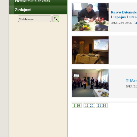
Pieteikumi un anketas
Ziedojumi
Raivo Biteniek
Liepājas Luter
la
2013.12.03 09:26
Tikšan
2013.10.
1-10
11-20
21-24