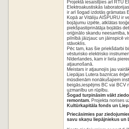
Projektā
iesaistījies arī RTU E
Elektroakustiskās laboratorijas
ir arī šogad izdotās grāmat
Kopā ar Vitāliju AIŠPURU ir v
bojājumu izpēte, atklātas
toņģ
piekšpastiprinātāja bojātās de
oriģinālo skandu neesamība, to
pilnībā jāizjauc
un jāinspicē v
stāvoklis.
Pēc tam, kas šie priekšdarbi bū
vēsturisko elektrisko instrume
Nīderlandes, kam ir liela pie
atjaunošanā.
Meistars ir atjaunojis jau va
Liepājas Lutera baznīcas ērģel
mūsdienām nonākušajiem instr
beigās,
iespējms BC vai BCV mod
uzmanību un rūpību.
Šogad turpināsim vākt ziedo
remontam.
Projekta norises uz
Kultūrkapitāla fonds un Liep
Priecāsimies par ziedojumiem
savu skaņu liepājniekus un 