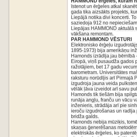
HAMMOND ērģeles, kurām n
īstenot un ērģeles atkal skanē
gada tika
aizsākts projekts, k
Liepājā notika divi koncerti. To
saziedoja 912 no nepieciešama
Liepājas
HAMMOND aktuālā stā
vākšana remontam.
PAR HAMMOND VĒSTURI
Elektronisko ērģeļu izgudrot
1895-1973) bija amerikāņu inž
Hamonds izrādīja jau bērnībā 
Eiropā,
viņš pusaudža gados p
ražotājiem, bet 17 gadu vecu
barometram. Universitātes mašī
raksturu
norūdījis arī Pirmaj
izgudroja jauna veida pulksten
vēlāk ļāva izveidot arī savu 
Hamonds tik tiešām bija spilgt
runāja angļu, franču un vācu v
inženieris, strādāja arī pie si
ieroču
izgudrošanas un radīja p
bridža galds.
Hamonds nebija mūziķis, tomē
skaņas ģenerēšanas metodēm
elektriskās ērģeles, ko patent