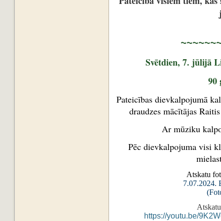
Pateicība visiem tiem, kas 
~~~~~~~~~~
Svētdien, 7. jūlijā 
90 
Pateicības dievkalpojumā kal
draudzes mācītājas Raiti
Ar mūziku kalpo
Pēc dievkalpojuma visi kl
mielas
Atskatu foto
7.07.2024. 
(Fot
Atskatu
https://youtu.be/9