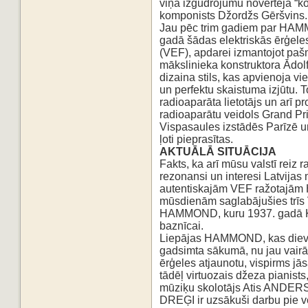
viņa
izgudrojumu novērtēja “ko
komponists Džordžs Gēršvins.
Jau pēc trim gadiem par HAMM
gadā šādas elektriskās ērģel
(VEF), apdarei izmantojot paš
mākslinieka
konstruktora Ādolf
dizaina stils, kas apvienoja vi
un perfektu skaistuma izjūtu. T
radioaparāta lietotājs un arī pr
radioaparātu veidols Grand Pr
Vispasaules izstādēs Parīzē 
ļoti pieprasītas.
AKTUĀLĀ SITUĀCIJA
Fakts, ka arī mūsu valstī reiz ra
rezonansi un interesi Latvijas
autentiskajām VEF ražotajām
mūsdienām
saglabājušies trīs
HAMMOND, kuru 1937. gadā K
baznīcai.
Liepājas HAMMOND, kas dievk
gadsimta sākumā, nu jau vair
ērģeles atjaunotu, vispirms jās
tādēļ
virtuozais džeza pianis
mūziķu skolotājs Atis ANDE
DREĢI ir uzsākuši darbu pie v