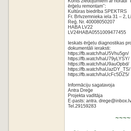
Konts ziedojumiem ar norādi 
ērģeļu remontam":
Kultūras biedrība SPEKTRS
Fr. Brīvzemnieka iela 31 – 2, L
Reģ. Nr. 40008050207
HABA LV22
LV24HABA0551009477455
Ieskats ērģeļu diagnostikas pr
dokumentāli ieraksti:
https://fb.watch/haU5Vhu5gn/
https://fb.watch/haU79yLYSY/
https://fb.watch/haU9auOpbd/
https://fb.watch/haUazDY_TS/
https://fb.watch/haUcFc5DZ5/
Informāciju sagatavoja
Antra Dreģe
Projekta vadītāja
E-pasts: antra. drege@inbox.l
Tel.29159283
~~~