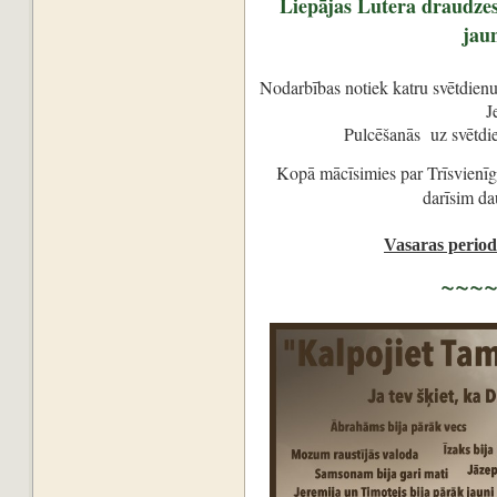
Liepājas Lutera draudzes 
jau
Nodarbības notiek katru svētdienu
J
Pulcēšanās uz svētdie
Kopā mācīsimies par Trīsvienīg
darīsim dau
Vasaras period
~~~