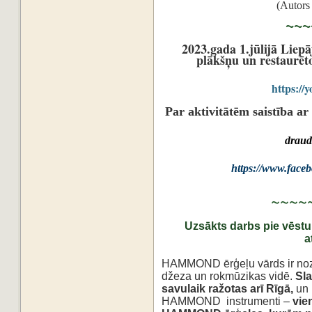
(Autors
~~~~
2023.gada 1.jūlijā Liep
plākšņu un restaurē
https://
Par aktivitātēm saistība 
draud
https://www.faceb
~~~~
Uzsākts darbs pie vēs
a
HAMMOND ērģeļu vārds ir nozī
džeza un rokmūzikas vidē.
Sl
savulaik ražotas arī Rīgā,
un 
HAMMOND
instrumenti –
vie