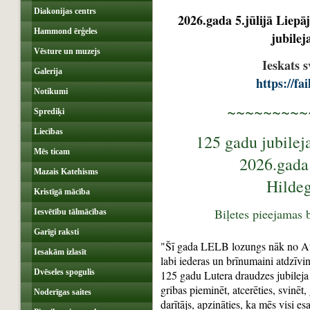
Diakonijas centrs
2026.gada 5.jūlijā Liepā
Hammond ērģeles
jubile
Vēsture un muzejs
Ieskats s
Galerija
https://fa
Notikumi
~~~~~~~~
Sprediķi
‌‌‌
Liecības
1‌‌25 gadu jubile
Mēs ticam
‌2026.gada
Mazais Katehisms
Hildeg
Kristīgā mācība
Biļetes pieejamas b
Iesvētību tālmācības
Garīgi raksti
"Šī gada LELB lozungs nāk no Atk
Iesakām izlasīt
labi iederas un brīnumaini atdzī
Dvēseles spogulis
125 gadu Lutera draudzes jubileja
gribas pieminēt, atcerēties, svinēt, 
Noderīgas saites
darītājs, apzināties, ka mēs visi e