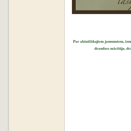
Par aktuālākajiem jaunumiem, iz
draudzes māc
ī
tāja, d