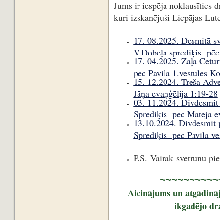
Jums ir iespēja noklausīties 
kuri izskanējuši Liepājas Lu
17. 08.2025. Desmitā sv
V.Dobeļa sprediķis pēc
17. 04.2025. Zaļā Cetur
pēc Pāvila 1.vēstules K
15. 12.2024. Trešā Adve
Jāņa evaņģēlija 1:19-28
.
03. 11.2024. Divdesmit 
Sprediķis pēc Mateja ev
13.10.2024. Divdesmit 
Sprediķis pēc Pāvila vē
P.S. Vairāk svētrunu pi
~~~~~~~~~
Aicinājums un atgādinā
ikgadējo dr