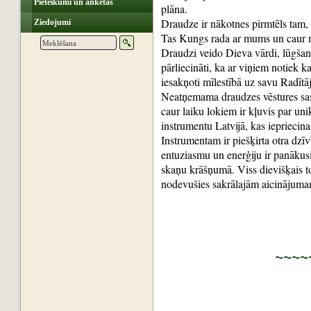
Pieteikumi un anketas
plāna.
Draudze ir nākotnes pirmtēls tam, 
Ziedojumi
Tas Kungs rada ar mums un caur
Draudzi veido Dieva vārdi, lūgšanas,
pārliecināti, ka ar viņiem notiek k
iesakņoti mīlestībā uz savu Radītā
Neatņemama draudzes vēstures sas
caur laiku lokiem ir kļuvis par uni
instrumentu Latvijā, kas iepriecin
Instrumentam ir piešķirta otra dz
entuziasmu un enerģiju ir panākusi
skaņu krāšņumā. Viss dievišķais top
nodevušies sakrālajām aicinājuma
~~~~