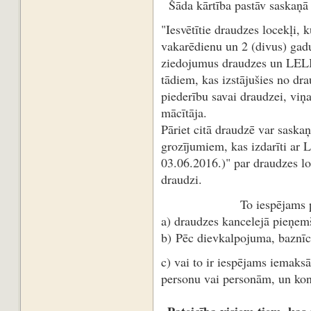
Šāda kārtība pastāv saskaņā
"Iesvētītie draudzes locekļi,
vakarēdienu un 2 (divus) gadu
ziedojumus draudzes un LELB
tādiem, kas izstājušies no dra
piederību savai draudzei, viņa
mācītāja.
Pāriet citā draudzē var saskaņ
grozījumiem, kas izdarīti ar
03.06.2016.)" par draudzes l
draudzi.
To iespējams p
a) draudzes kancelejā pieņemš
b) Pēc dievkalpojuma, baznīca
c) vai to ir iespējams iemaks
personu vai personām, un ko