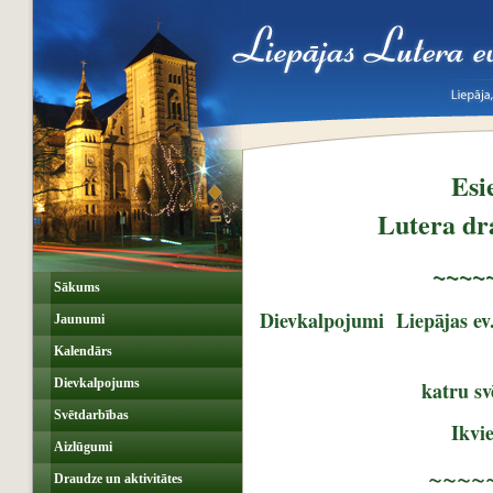
Esi
Lutera dr
~~~~
Sākums
Dievkalpojumi Liepājas ev.
Jaunumi
Kalendārs
Dievkalpojums
katru sv
Svētdarbības
Ikvie
Aizlūgumi
~~~~
Draudze un aktivitātes