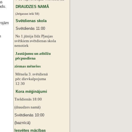
as
adu.
DRAUDZES NAMĀ
(Jelgavas ielā 58)
Svētdienas skola
projām
Svētdienās 11:00
n
No 1.jūnija līdz Pļaujas
svētkiem
svētdienas skola
nenotiek
Jautājumu un atbilžu
pēcpusdiena
ziemas mēnešos
Mēneša 3. svētdienā
pēc dievkalpojuma
12:30
Kora mēģinājumi
Trešdienās 18:00
(draudzes namā)
Svētdienās 10:00
(baznīcā)
Iesvētes mācības