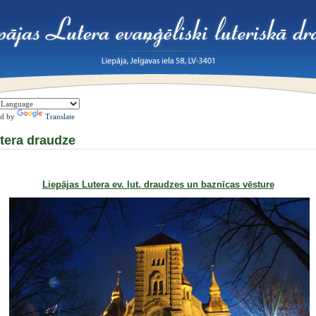
ed by
Translate
tera draudze
Liepājas Lutera ev. lut. draudzes un baznīcas vēsture