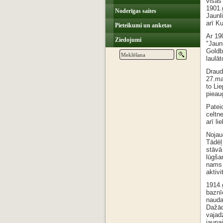
visas 
1901.
Noderīgas saites
Jaunli
arī Ku
Pieteikumi un anketas
Ar 19
Ziedojumi
"Jaunl
Goldbe
laulāt
Draud
27.ma
to Lie
pieau
Patei
celtn
arī l
Nojau
Tādēļ
stāvā
lūgša
nams 
aktivi
1914.
baznī
nauda
Dažād
vajadz
jaunaj