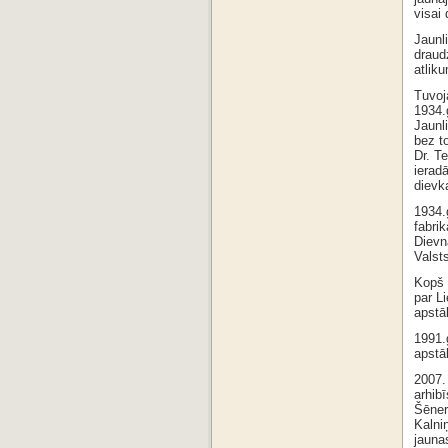
visai 
Jaunl
draud
atlik
Tuvoja
1934.
Jaunli
bez t
Dr. T
ieradā
dievk
1934.
fabrik
Dievn
Valst
Kopš 
par L
apstā
1991.
apstā
2007.
arhib
Šēner
Kalni
jauna