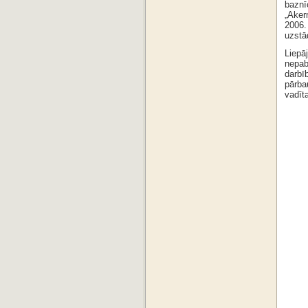
baznī
„Aker
2006.
uzstā
Liepāj
nepab
darbīb
pārbau
vadīta