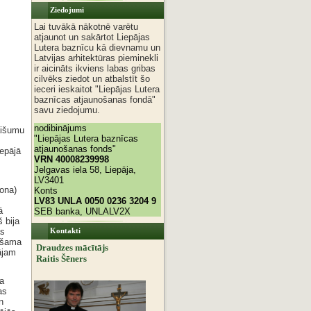
Ziedojumi
Lai tuvākā nākotnē varētu
atjaunot un sakārtot Liepājas
Lutera baznīcu kā dievnamu un
Latvijas arhitektūras pieminekli
ir aicināts ikviens labas gribas
cilvēks ziedot un atbalstīt šo
ieceri ieskaitot "Liepājas Lutera
baznīcas atjaunošanas fondā"
savu ziedojumu.
nodibinājums
aišumu
"Liepājas Lutera baznīcas
atjaunošanas fonds"
iepājā
VRN 40008239998
Jelgavas iela 58, Liepāja,
LV3401
ona)
Konts
LV83 UNLA 0050 0236 3204 9
ā
SEB banka, UNLALV2X
 bija
Kontakti
as
iešama
Draudzes mācītājs
ājam
Raitis Šēners
a
as
n