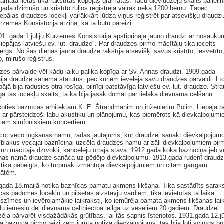
amata lietas tika rakstītas kopējās grāmatās. Taču dievlūdzēju skaits palielin
gadā dzimušo un kristīto ruļļos reģistrēja vairāk nekā 1200 bērnu. Tāpēc
epājas draudzes locekļi vairākkārt lūdza viņus reģistrēt par atsevišķu draudzi
rzemes Konsistorija atzina, ka tā būtu pareizi.
01. gada 1.jūliju Kurzemes Konsistorija apstiprināja jauno draudzi ar nosauku
iepājas latviešu ev. lut. draudze". Par draudzes pirmo mācītāju tika iecelts
rgs. No šās dienas jaunā draudze rakstīja atsevišķi savus kristīto, iesvētīto
o, mirušo reģistrus.
zes pārvalde vēl kādu laiku palika kopīga ar Sv. Annas draudzi. 1909.gada
ijā draudze saņēma statūtus, pēc kuriem ievēlēja savu draudzes pārvaldi. Līd
pājā bija radusies otra rosīga, pilnīgi patstāvīga latviešu ev. lut. draudze. Strau
ga tās locekļu skaits, tā kā bija jāsāk domāt par lielāka dievnama celšanu.
coties baznīcas arhitektam K. E. Štrandmanim un inženierim Polim, Liepājā r
e ar pārsteidzoši labu akustiku un plānojumu, kas piemērots kā dievkalpojumi
ieliem simfoniskiem koncertiem.
cot veco lūgšanas namu, radās jautājums, kur draudzei sanākt dievkalpojum
 blakus vecajai baznīciņai uzcēla draudzes namu ar zāli dievkalpojumiem pir
 un mācītāja dzīvokli, kanceleju otrajā stāvā. 1912.gadā koka baznīciņā jeb v
nas namā draudze sanāca uz pēdējo dievkalpojumu. 1913.gada rudenī draud
tika pabeigts, ko turpmāk izmantoja dievkalpojumiem un citām garīgām
tātēm.
gada 18.maijā notika baznīcas pamatu akmens likšana. Tika sastādīts saraks
cas padomes locekļu un pilsētas aizstāvju vārdiem, tika ievietotas tā laika
szīmes un ievērojamākie laikraksti, ko iemūrēja pamata akmens likšanas lai
u iemeslu dēļ dievnama celtniecība ieilga uz veseliem 20 gadiem. Draudzei
ēja pārvarēt visdažādākās grūtības, lai tās sapnis īstenotos. 1931.gada 12.jū
ā baznīcā pirmo reizi zem jumta notika dievkalpojums, tas bija ļoti svinīgs brī