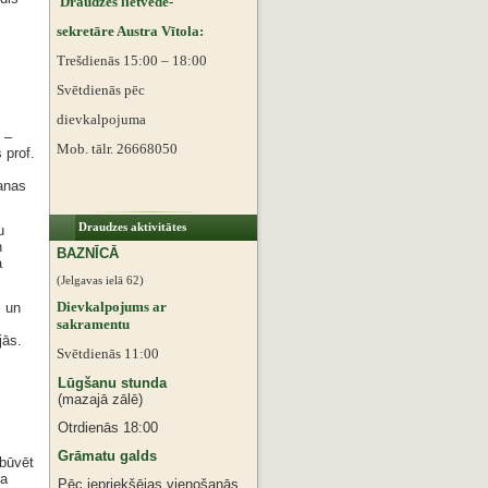
Draudzes lietvede-
sekretāre Austra Vītola:
Trešdienās 15:00 – 18:00
Svētdienās pēc
dievkalpojuma
 –
Mob. tālr. 26668050
 prof.
šanas
Draudzes aktivitātes
u
n
BAZNĪCĀ
a
(Jelgavas ielā 62)
Dievkalpojums ar
i un
sakramentu
jās.
Svētdienās 11:00
Lūgšanu stunda
(mazajā zālē)
Otrdienās 18:00
Grāmatu galds
 būvēt
ra
Pēc iepriekšējas vienošanās