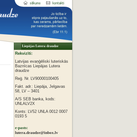
Liepājas Lutera draudze
Rekvizīti:
Latvijas evaņģēliski luteriskās
Baznīcas
Liepājas Lutera
draudze
Reģ. Nr. LV90000100405
Fakt. adr.: Liepāja, Jelgavas
58, LV – 3401
A/S SEB banka, kods:
UNLALV2X
Konts: LV52 UNLA 0012 0007
0193 5
e-pasts:
lutera.draudze@inbox.lv