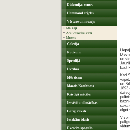
Diakonijas centrs
Hammond ērģeles
Vēsture un muzejs
Mācītāji
Aculiecinieku stāsti
Muzejs
Galerija
Liepā
Notikumi
Dievn
un vi
Sprediķi
Jaunl
kaut 
Liecības
Kad S
Mēs ticam
vajad
un Brī
Mazais Katehisms
1893.
dzīvo
Kristīgā mācība
palic
baznīc
Iesvētību tālmācības
sava 
algot
Garīgi raksti
Vispi
Iesakām izlasīt
palīg
vidum
Dvēseles spogulis