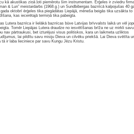
cu kā akustikas ziņā ļoti piemērotu šim instrumentam. Ērģeles ir zviedru firm
man & Lun” meistardarbs (1968.g.) un Sundbibergas baznīcā kalpojušas 40 g
 gada oktobrī ērģeles tika piegādātas Liepājā, mēneša beigās tika uzsākta to
dīšana, kas iecerētajā termiņā tika pabeigta.
as Lutera baznīca ir lielākā baznīcas būve Latvijas brīvvalsts laikā un vēl jo
eigta. Tomēr Liepājas Lutera draudze no iesvētīšanas brīža ne uz mirkli savu
u nav pārtraukusi, bet izturējusi visus politiskos, kara un laikmeta uzliktos
dījumus, lai pildītu savu misiju Dieva un cilvēku priekšā. Lai Dieva svētīta u
 tā ir laba lieciniece par savu Kungu Jēzu Kristu.