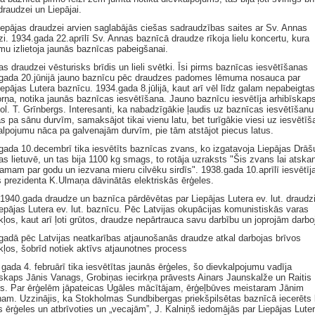
draudzei un Liepājai.
iepājas draudzei arvien saglabājās ciešas sadraudzības saites ar Sv. Annas
zi. 1934.gada 22.aprīlī Sv. Annas baznīcā draudze rīkoja lielu koncertu, kura
umu izlietoja jaunās baznīcas pabeigšanai.
s draudzei vēsturisks brīdis un lieli svētki. Īsi pirms baznīcas iesvētīšanas
gada 20.jūnijā jauno baznīcu pēc draudzes padomes lēmuma nosauca par
epājas Lutera baznīcu. 1934.gada 8.jūlijā, kaut arī vēl līdz galam nepabeigtas
orņa, notika jaunās baznīcas iesvētīšana. Jauno baznīcu iesvētīja arhibīskaps
eol. T. Grīnbergs. Interesanti, ka nabadzīgākie ļaudis uz baznīcas iesvētīšanu
s pa sānu durvīm, samaksājot tikai vienu latu, bet turīgākie viesi uz iesvētī
alpojumu nāca pa galvenajām durvīm, pie tām atstājot piecus latus.
gada 10.decembrī tika iesvētīts baznīcas zvans, ko izgatavoja Liepājas Drāš
as lietuvē, un tas bija 1100 kg smags, to rotāja uzraksts "Šis zvans lai atska
amam par godu un iezvana mieru cilvēku sirdīs". 1938.gada 10.aprīlī iesvētīj
s prezidenta K.Ulmaņa dāvinātās elektriskās ērģeles.
1940.gada draudze un baznīca pārdēvētas par Liepājas Lutera ev. lut. draudz
iepājas Lutera ev. lut. baznīcu. Pēc Latvijas okupācijas komunistiskās varas
kļos, kaut arī ļoti grūtos, draudze nepārtrauca savu darbību un joprojām darbo
gadā pēc Latvijas neatkarības atjaunošanās draudze atkal darbojas brīvos
kļos, šobrīd notiek aktīvs atjaunotnes process
 gada 4. februārī tika iesvētītas jaunās ērģeles, šo dievkalpojumu vadīja
īskaps Jānis Vanags, Grobiņas iecirkņa prāvests Ainars Jaunskalže un Raitis
s. Par ērģelēm jāpateicas Ugāles mācītājam, ērģeļbūves meistaram Jānim
ņam. Uzzinājis, ka Stokholmas Sundbibergas priekšpilsētas baznīcā iecerēts
s ērģeles un atbrīvoties un „vecajām”, J. Kalniņš iedomājās par Liepājas Lute