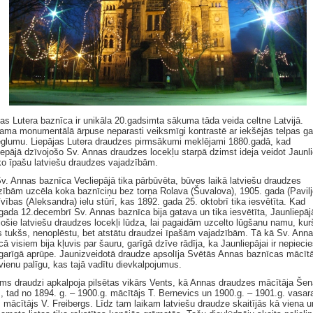
jas Lutera baznīca ir unikāla 20.gadsimta sākuma tāda veida celtne Latvijā.
ama monumentālā ārpuse neparasti veiksmīgi kontrastē ar iekšējās telpas g
eglumu. Liepājas Lutera draudzes pirmsākumi meklējami 1880.gadā, kad
iepājā dzīvojošo Sv. Annas draudzes locekļu starpā dzimst ideja veidot Jaunl
ko īpašu latviešu draudzes vajadzībām.
v. Annas baznīca Vecliepājā tika pārbūvēta, būves laikā latviešu draudzes
zībām uzcēla koka baznīciņu bez torņa Rolava (Šuvalova), 1905. gada (Pavilj
vības (Aleksandra) ielu stūrī, kas 1892. gada 25. oktobrī tika iesvētīta. Kad
gada 12.decembrī Sv. Annas baznīca bija gatava un tika iesvētīta, Jaunliepāj
jošie latviešu draudzes locekļi lūdza, lai pagaidām uzcelto lūgšanu namu, kurš
is tukšs, nenoplēstu, bet atstātu draudzei īpašām vajadzībām. Tā kā Sv. Ann
ā visiem bija kļuvis par šauru, garīgā dzīve rādīja, ka Jaunliepājai ir nepiec
garīgā aprūpe. Jaunizveidotā draudze apsolīja Svētās Annas baznīcas mācīt
 vienu palīgu, kas tajā vadītu dievkalpojumus.
rms draudzi apkalpoja pilsētas vikārs Vents, kā Annas draudzes mācītāja Šen
s, tad no 1894. g. – 1900.g. mācītājs T. Bernevics un 1900.g. – 1901.g. vasar
 mācītājs V. Freibergs. Līdz tam laikam latviešu draudze skaitījās kā viena u