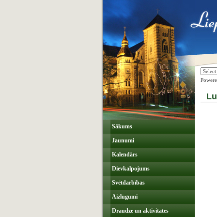
Power
Lu
Sākums
Jaunumi
Kalendārs
Dievkalpojums
Svētdarbības
Aizlūgumi
Draudze un aktivitātes