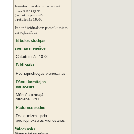
Iesvētes mācību kursi notiek
reizes gadā
divas
‌‌(rudenī un pavasarī).
Trešdienās 18:00
Pēc individuāliem pieteikumiem
‌un vajadzības
Bībeles studijas
ziemas mēnešos
Ceturtdienās 18:00
Bibliotēka
Pēc iepriekšējas vienošanās
Dāmu komitejas
sanāksme
Mēneša pirmajā
otrdienā 17:00
Padomes sēdes
Divas reizes gadā
pēc iepriekšējas vienošanās
‌Valdes sēdes
‌Vienu reizi ceturksnī