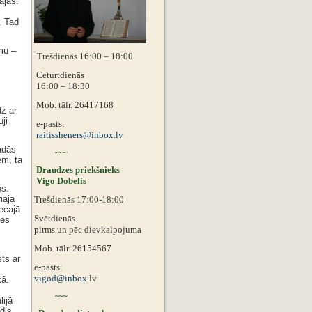
ājās.
. Tad
mu –
Trešdienās 16:00 – 18:00
,
Ceturtdienās
16:00 – 18:30
Mob. tālr. 26417168
z ar
ji
e-pasts:
raitissheners@inbox.lv
adās
~~~
em, tā
Draudzes priekšnieks
Vigo Dobelis
os.
majā
Trešdienās 17:00-18:00
ecajā
Svētdienās
zes
pirms un pēc dievkalpojuma
Mob. tālr. 26154567
ts ar
e-pasts:
vigod@inbox.
lv
kā.
~~~
lijā
dis