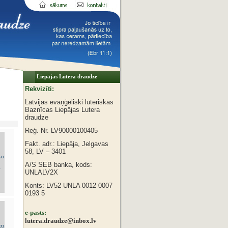
Liepājas Lutera draudze
Rekvizīti:
Latvijas evaņģēliski luteriskās
Baznīcas
Liepājas Lutera
draudze
Reģ. Nr. LV90000100405
Fakt. adr.: Liepāja, Jelgavas
58, LV – 3401
A/S SEB banka, kods:
UNLALV2X
Konts: LV52 UNLA 0012 0007
0193 5
e-pasts:
lutera.draudze@inbox.lv