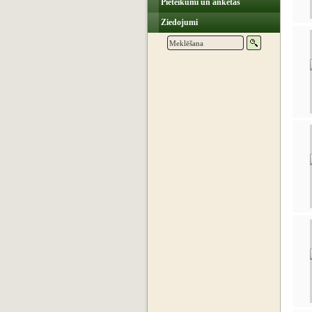
Pieteikumi un anketas
Ziedojumi