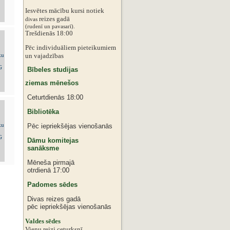
Iesvētes mācību kursi notiek
reizes gadā
divas
‌‌(rudenī un pavasarī).
Trešdienās 18:00
Pēc individuāliem pieteikumiem
‌un vajadzības
Bībeles studijas
ziemas mēnešos
Ceturtdienās 18:00
Bibliotēka
Pēc iepriekšējas vienošanās
Dāmu komitejas
sanāksme
Mēneša pirmajā
otrdienā 17:00
Padomes sēdes
Divas reizes gadā
pēc iepriekšējas vienošanās
‌Valdes sēdes
‌Vienu reizi ceturksnī