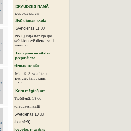
DRAUDZES NAMĀ
(Jelgavas ielā 58)
Svētdienas skola
Svētdienās 11:00
No 1.jūnija līdz Pļaujas
svētkiem
svētdienas skola
nenotiek
Jautājumu un atbilžu
pēcpusdiena
ziemas mēnešos
Mēneša 3. svētdienā
pēc dievkalpojuma
12:30
Kora mēģinājumi
Trešdienās 18:00
(draudzes namā)
Svētdienās 10:00
(baznīcā)
Iesvētes mācības