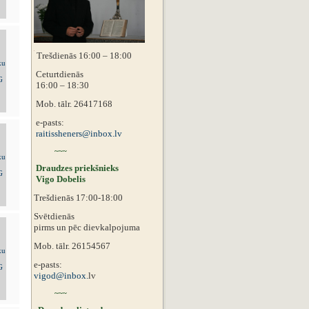
Trešdienās 16:00 – 18:00
Ceturtdienās
16:00 – 18:30
Mob. tālr. 26417168
e-pasts:
raitissheners@inbox.lv
~~~
Draudzes priekšnieks
Vigo Dobelis
Trešdienās 17:00-18:00
Svētdienās
pirms un pēc dievkalpojuma
Mob. tālr. 26154567
e-pasts:
vigod@inbox.
lv
~~~