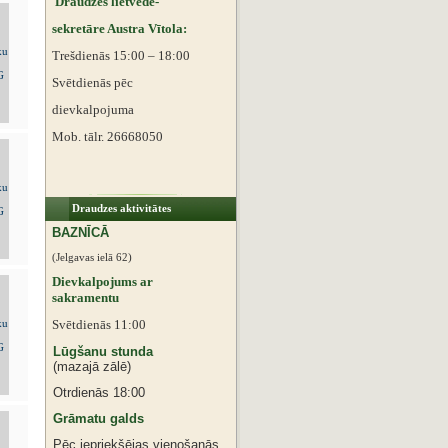
Draudzes lietvede-
sekretāre Austra Vītola:
Trešdienās 15:00 – 18:00
Svētdienās pēc
dievkalpojuma
Mob. tālr. 26668050
Draudzes aktivitātes
BAZNĪCĀ
(Jelgavas ielā 62)
Dievkalpojums ar
sakramentu
Svētdienās 11:00
Lūgšanu stunda
(mazajā zālē)
Otrdienās 18:00
Grāmatu galds
Pēc iepriekšējas vienošanās