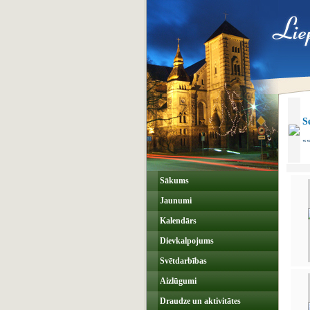
S
««
Sākums
Jaunumi
Kalendārs
Dievkalpojums
Svētdarbības
Aizlūgumi
Draudze un aktivitātes