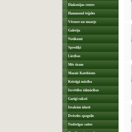
Diakonijas centrs
Hammond ērģeles
Vēsture un muzejs
Galerija
Notikumi
Sprediķi
Liecības
Mēs ticam
Mazais Katehisms
Kristīgā mācība
Iesvētību tālmācības
Garīgi raksti
Iesakām izlasīt
Dvēseles spogulis
Noderīgas saites