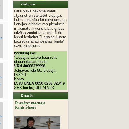
Ziedojumi
Lai tuvākā nākotnē varētu
atjaunot un sakārtot Liepājas
Lutera baznīcu kā dievnamu un
Latvijas arhitektūras pieminekli
ir aicināts ikviens labas gribas
cilvēks ziedot un atbalstīt šo
ieceri ieskaitot "Liepājas Lutera
baznīcas atjaunošanas fondā"
savu ziedojumu.
nodibinājums
"Liepājas Lutera baznīcas
atjaunošanas fonds"
VRN 40008239998
Jelgavas iela 58, Liepāja,
LV3401
Konts
LV83 UNLA 0050 0236 3204 9
SEB banka, UNLALV2X
Kontakti
Draudzes mācītājs
Raitis Šēners