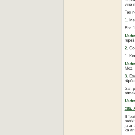
viņa m
Tas no
1.
Mēs
Ebr. 1
Uzde
rūpēš
2.
God
1. Ko
Uzde
Moz. 
3.
Esa
rūpēs
Sal. 
atmak
Uzde
105. 
It īp
mērķi
ja ar
kā ar