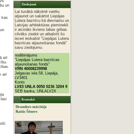
evs
Ziedojumi
ību un
Lai tuvākā nākotnē varētu
atjaunot un sakārtot Liepājas
, kas
Lutera baznīcu kā dievnamu un
Latvijas arhitektūras pieminekli
ir aicināts ikviens labas gribas
 un
cilvēks ziedot un atbalstīt šo
ieceri ieskaitot "Liepājas Lutera
baznīcas atjaunošanas fondā"
savu ziedojumu.
nodibinājums
ā arī
"Liepājas Lutera baznīcas
cību.
atjaunošanas fonds"
sības.
VRN 40008239998
Jelgavas iela 58, Liepāja,
 arī
LV3401
Konts
LV83 UNLA 0050 0236 3204 9
SEB banka, UNLALV2X
eja
lasi
Kontakti
Draudzes mācītājs
Raitis Šēners
oši: