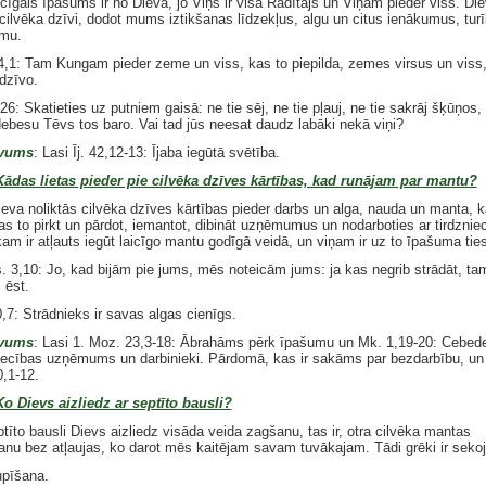
icīgais īpašums ir no Dieva, jo Viņš ir visa Radītājs un Viņam pieder viss. Di
 cilvēka dzīvi, dodot mums iztikšanas līdzekļus, algu un citus ienākumus, tur
mu.
4,1: Tam Kungam pieder zeme un viss, kas to piepilda, zemes virsus un viss
dzīvo.
26: Skatieties uz putniem gaisā: ne tie sēj, ne tie pļauj, ne tie sakrāj šķūņos,
debesu Tēvs tos baro. Vai tad jūs neesat daudz labāki nekā viņi?
vums
: Lasi Īj. 42,12-13: Ījaba iegūtā svētība.
Kādas lietas pieder pie cilvēka dzīves kārtības, kad runājam par mantu?
ieva noliktās cilvēka dzīves kārtības pieder darbs un alga, nauda un manta, k
as to pirkt un pārdot, iemantot, dibināt uzņēmumus un nodarboties ar tirdznie
kam ir atļauts iegūt laicīgo mantu godīgā veidā, un viņam ir uz to īpašuma tie
s. 3,10: Jo, kad bijām pie jums, mēs noteicām jums: ja kas negrib strādāt, tam
 ēst.
,7: Strādnieks ir savas algas cienīgs.
vums
: Lasi 1. Moz. 23,3-18: Ābrahāms pērk īpašumu un Mk. 1,19-20: Cebed
iecības uzņēmums un darbinieki. Pārdomā, kas ir sakāms par bezdarbību, un 
0,1-12.
Ko Dievs aizliedz ar septīto bausli?
tīto bausli Dievs aizliedz visāda veida zagšanu, tas ir, otra cilvēka mantas
nu bez atļaujas, ko darot mēs kaitējam savam tuvākajam. Tādi grēki ir sekoj
pīšana.