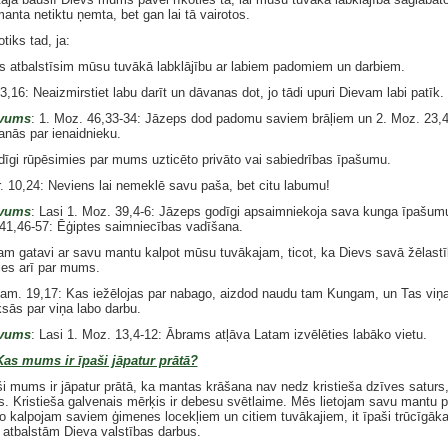
anta netiktu ņemta, bet gan lai tā vairotos.
tiks tad, ja:
 atbalstīsim mūsu tuvākā labklājību ar labiem padomiem un darbiem.
3,16: Neaizmirstiet labu darīt un dāvanas dot, jo tādi upuri Dievam labi patīk.
vums
: 1. Moz. 46,33-34: Jāzeps dod padomu saviem brāļiem un 2. Moz. 23,4
anās par ienaidnieku.
īgi rūpēsimies par mums uzticēto privāto vai sabiedrības īpašumu.
r. 10,24: Neviens lai nemeklē savu paša, bet citu labumu!
vums
: Lasi 1. Moz. 39,4-6: Jāzeps godīgi apsaimniekoja sava kunga īpašumu
41,46-57: Ēģiptes saimniecības vadīšana.
m gatavi ar savu mantu kalpot mūsu tuvākajam, ticot, ka Dievs savā žēlast
ies arī par mums.
pam. 19,17: Kas iežēlojas par nabago, aizdod naudu tam Kungam, un Tas vi
sās par viņa labo darbu.
vums
: Lasi 1. Moz. 13,4-12: Ābrams atļāva Latam izvēlēties labāko vietu.
Kas mums ir īpaši jāpatur prātā?
aši mums ir jāpatur prātā, ka mantas krāšana nav nedz kristieša dzīves saturs
s. Kristieša galvenais mērķis ir debesu svētlaime. Mēs lietojam savu mantu pa
 to kalpojam saviem ģimenes locekļiem un citiem tuvākajiem, it īpaši trūcīgāka
ī atbalstām Dieva valstības darbus.