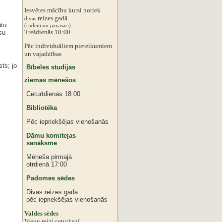
Iesvētes mācību kursi notiek
reizes gadā
divas
ūtu
‌‌(rudenī un pavasarī).
Trešdienās 18:00
su
Pēc individuāliem pieteikumiem
‌un vajadzības
ts; jo
Bībeles studijas
ziemas mēnešos
Ceturtdienās 18:00
Bibliotēka
Pēc iepriekšējas vienošanās
Dāmu komitejas
sanāksme
Mēneša pirmajā
otrdienā 17:00
Padomes sēdes
Divas reizes gadā
pēc iepriekšējas vienošanās
‌Valdes sēdes
‌Vienu reizi ceturksnī