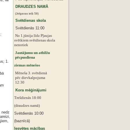
DRAUDZES NAMĀ
(Jelgavas ielā 58)
Svētdienas skola
Svētdienās 11:00
:
No 1.jūnija līdz Pļaujas
svētkiem
svētdienas skola
nenotiek
Jautājumu un atbilžu
pēcpusdiena
s; 1.
ziemas mēnešos
Mēneša 3. svētdienā
ībā
pēc dievkalpojuma
12:30
ņam
Kora mēģinājumi
Trešdienās 18:00
(draudzes namā)
, nedz
Svētdienās 10:00
reizi,
jiem,
(baznīcā)
Iesvētes mācības