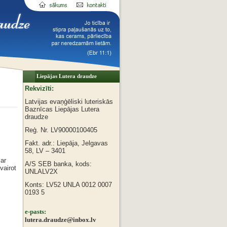
Liepājas Lutera draudze
Rekvizīti:
Latvijas evaņģēliski luteriskās
Baznīcas
Liepājas Lutera
draudze
Reģ. Nr. LV90000100405
Fakt. adr.: Liepāja, Jelgavas
58, LV – 3401
ar
A/S SEB banka, kods:
vairot
UNLALV2X
Konts: LV52 UNLA 0012 0007
0193 5
e-pasts:
lutera.draudze@inbox.lv