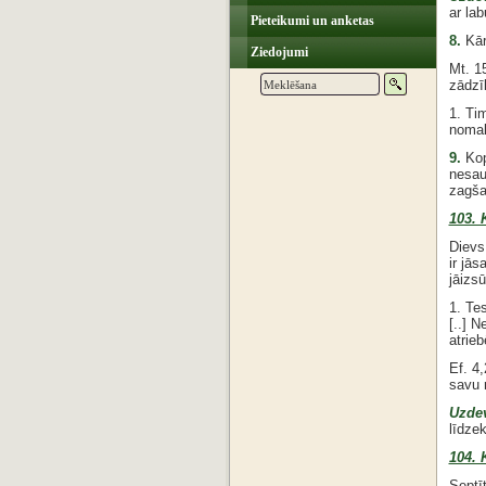
ar lab
Pieteikumi un anketas
8.
Kār
Ziedojumi
Mt. 1
zādzīb
1. Ti
nomal
9.
Kop
nesau
zagša
103. 
Dievs
ir jā
jāizs
1. Tes
[..] N
atrieb
Ef. 4,
savu r
Uzde
līdze
104. 
Septī