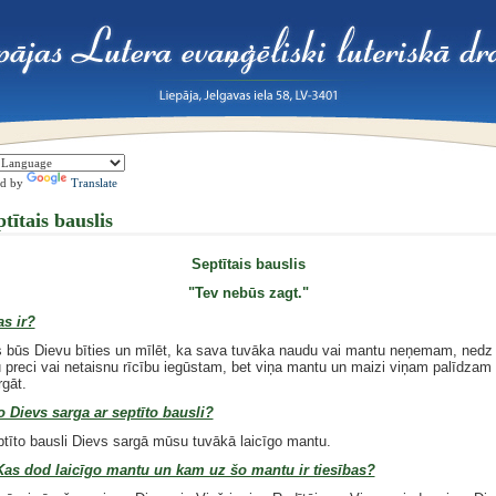
ed by
Translate
tītais bauslis
Septītais bauslis
"Tev nebūs zagt."
as ir?
būs Dievu bīties un mīlēt, ka sava tuvāka naudu vai mantu neņemam, nedz 
tu preci vai netaisnu rīcību iegūstam, bet viņa mantu un maizi viņam palīdzam 
rgāt.
o Dievs sarga ar septīto bausli?
ptīto bausli Dievs sargā mūsu tuvākā laicīgo mantu.
Kas dod laicīgo mantu un kam uz šo mantu ir tiesības?