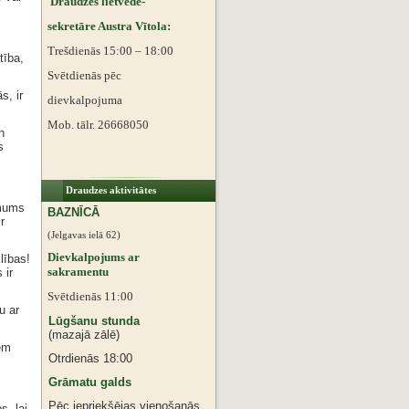
Draudzes lietvede-
sekretāre Austra Vītola:
Trešdienās 15:00 – 18:00
tība,
Svētdienās pēc
s, ir
dievkalpojuma
Mob. tālr. 26668050
n
s
Draudzes aktivitātes
 mums
BAZNĪCĀ
r
(Jelgavas ielā 62)
Dievkalpojums ar
lības!
sakramentu
 ir
Svētdienās 11:00
u ar
Lūgšanu stunda
(mazajā zālē)
iem
Otrdienās 18:00
Grāmatu galds
Pēc iepriekšējas vienošanās
s, lai