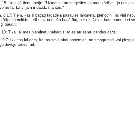
2,15: Un viņš tiem sacīja: "Uzmaniet un sargieties no mantkārības, jo neviens
vo no tā, ka viņam ir daudz mantas."
. 6,17: Tiem, kas ir bagāti tagadējā pasaules laikmetā, piekodini, lai viņi neb
prātīgi un neliktu cerību uz nedrošo bagātību, bet uz Dievu, kas mums dod vi
gi baudīt.
2,10: Tikai lai mēs pieminētu nabagus, to es arī esmu centies darīt.
. 9,7: Ikviens lai dara, kā tas savā sirdī apņēmies, ne smagu sirdi vai piespies
īgu devēju Dievs mīl.