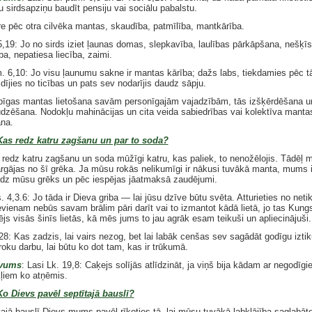
u sirdsapziņu baudīt pensiju vai sociālu pabalstu.
e pēc otra cilvēka mantas, skaudība, patmīlība, mantkārība.
5,19: Jo no sirds iziet ļaunas domas, slepkavība, laulības pārkāpšana, nešķīs
a, nepatiesa liecība, zaimi.
m. 6,10: Jo visu ļaunumu sakne ir mantas kārība; dažs labs, tiekdamies pēc tā
dījies no ticības un pats sev nodarījis daudz sāpju.
īgas mantas lietošana savām personīgajām vajadzībām, tās izšķērdēšana u
dzēšana. Nodokļu mahinācijas un cita veida sabiedrības vai kolektīva manta
na.
Kas redz katru zagšanu un par to soda?
 redz katru zagšanu un soda mūžīgi katru, kas paliek, to nenožēlojis. Tādēļ
sargājas no šī grēka. Ja mūsu rokās nelikumīgi ir nākusi tuvākā manta, mums i
ūdz mūsu grēks un pēc iespējas jāatmaksā zaudējumi.
. 4,3.6: Jo tāda ir Dieva griba — lai jūsu dzīve būtu svēta. Atturieties no netik
evienam nebūs savam brālim pāri darīt vai to izmantot kādā lietā, jo tas Kungs
ējs visās šinīs lietās, kā mēs jums to jau agrāk esam teikuši un apliecinājuši.
28: Kas zadzis, lai vairs nezog, bet lai labāk cenšas sev sagādāt godīgu iztik
oku darbu, lai būtu ko dot tam, kas ir trūkumā.
vums
: Lasi Lk. 19,8: Caķejs solījās atlīdzināt, ja viņš bija kādam ar negodīg
kļiem ko atņēmis.
Ko Dievs pavēl septītajā bauslī?
tajā bauslī Dievs mums pavēl rīkoties tā, lai mūsu tuvākā labklājība saglabāto