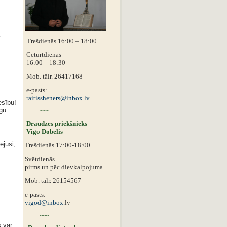
Trešdienās 16:00 – 18:00
Ceturtdienās
16:00 – 18:30
Mob. tālr. 26417168
e-pasts:
raitissheners@inbox.lv
esību!
gu.
~~~
Draudzes priekšnieks
Vigo Dobelis
ējusi,
Trešdienās 17:00-18:00
Svētdienās
pirms un pēc dievkalpojuma
Mob. tālr. 26154567
e-pasts:
vigod@inbox.
lv
~~~
s var