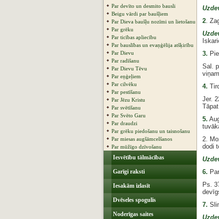
Par devīto un desmito bausli
Uzde
Beigu vārdi par baušļiem
2
. Za
Par Dieva baušļu nozīmi un lietošanu
Par grēku
Uzde
Par ticības apliecību
Iskari
Par bauslības un evaņģēlija atšķirību
Par Dievu
3.
Pie
Par radīšanu
Sal. 
Par Dievu Tēvu
viņam
Par eņģeļiem
Par cilvēku
4.
Tird
Par pestīšanu
Jer. 
Par Jēzu Kristu
Tāpat
Par svētīšanu
Par Svēto Garu
5.
Aug
Par draudzi
tuvāk
Par grēku piedošanu un taisnošanu
2. Moz
Par miesas augšāmcelšanos
dodi t
Par mūžīgo dzīvošanu
Iesvētību tālmācības
Uzde
Garīgi raksti
6.
Par
Ps. 3
Iesakām izlasīt
devīg
Dvēseles spogulis
7.
Sli
Noderīgas saites
Uzde