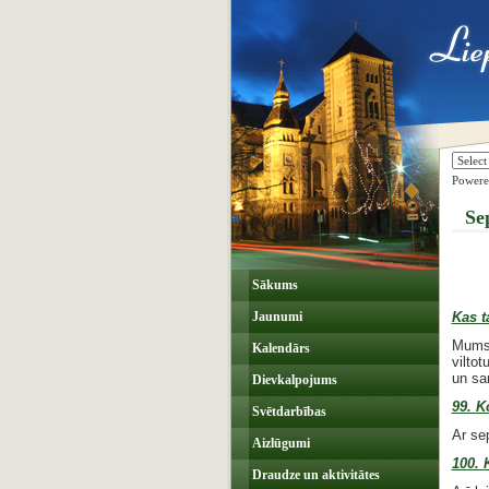
Power
Sep
Sākums
Jaunumi
Kas t
Mums 
Kalendārs
vilto
un sa
Dievkalpojums
99. K
Svētdarbības
Ar se
Aizlūgumi
100. 
Draudze un aktivitātes