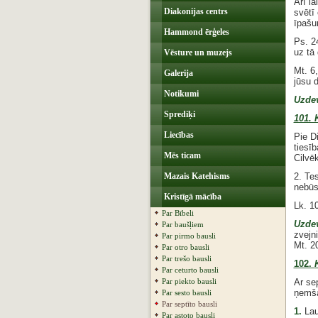
Arī la
Diakonijas centrs
svētī
īpašu
Hammond ērģeles
Ps. 2
uz tā 
Vēsture un muzejs
Mt. 6,
Galerija
jūsu 
Notikumi
Uzde
Sprediķi
101. 
Liecības
Pie D
tiesīb
Mēs ticam
Cilvē
Mazais Katehisms
2. Te
nebūs
Kristīgā mācība
Lk. 10
Par Bībeli
Uzde
Par baušļiem
zvejn
Par pirmo bausli
Mt. 2
Par otro bausli
Par trešo bausli
102.
Par ceturto bausli
Par piekto bausli
Ar sep
ņemša
Par sesto bausli
Par septīto bausli
1.
Lau
Par astoto bausli