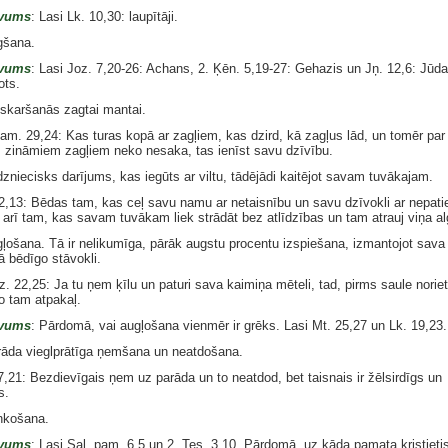
vums
: Lasi Lk. 10,30: laupītāji.
gšana.
vums
: Lasi Joz. 7,20-26: Achans, 2. Ķēn. 5,19-27: Gehazis un Jņ. 12,6: Jūda
ots.
skaršanās zagtai mantai.
pam. 29,24: Kas turas kopā ar zagļiem, kas dzird, kā zagļus lād, un tomēr par
 zināmiem zagļiem neko nesaka, tas ienīst savu dzīvību.
zniecisks darījums, kas iegūts ar viltu, tādējādi kaitējot savam tuvākajam.
22,13: Bēdas tam, kas ceļ savu namu ar netaisnību un savu dzīvokli ar nepati
 arī tam, kas savam tuvākam liek strādāt bez atlīdzības un tam atrauj viņa al
ļošana. Tā ir nelikumīga, pārāk augstu procentu izspiešana, izmantojot sava
ā bēdīgo stāvokli.
. 22,25: Ja tu ņem ķīlu un paturi sava kaimiņa mēteli, tad, pirms saule noriet
o tam atpakaļ.
vums
: Pārdomā, vai augļošana vienmēr ir grēks. Lasi Mt. 25,27 un Lk. 19,23.
āda vieglprātīga ņemšana un neatdošana.
7,21: Bezdievīgais ņem uz parāda un to neatdod, bet taisnais ir žēlsirdīgs un
s.
nkošana.
vums
: Lasi Sal. pam. 6,5 un 2. Tes. 3,10. Pārdomā, uz kāda pamata kristieti