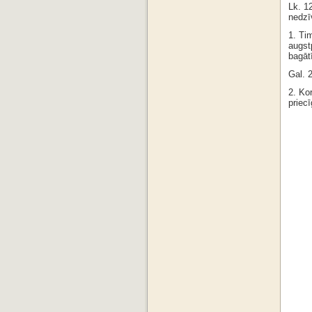
Lk. 1
nedzī
1. Tim
augst
bagātī
Gal. 
2. Kor
priec