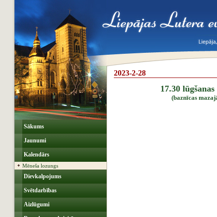
2023-2-28
17.30 lūgšanas
(baznīcas mazajā
Sākums
Jaunumi
Kalendārs
Mēneša lozungs
Dievkalpojums
Svētdarbības
Aizlūgumi