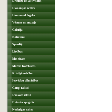
Draudze un aktivitātes
Diakonijas centrs
Hammond ērģeles
Vēsture un muzejs
Galerija
Notikumi
Sprediķi
Liecības
Mēs ticam
Mazais Katehisms
Kristīgā mācība
Iesvētību tālmācības
Garīgi raksti
Iesakām izlasīt
Dvēseles spogulis
Noderīgas saites