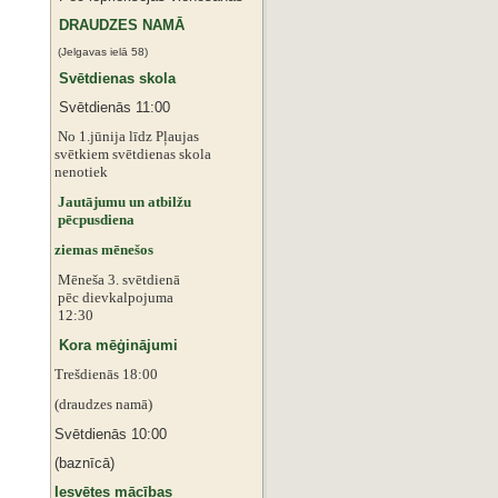
DRAUDZES NAMĀ
(Jelgavas ielā 58)
Svētdienas skola
Svētdienās 11:00
No 1.jūnija līdz Pļaujas
svētkiem
svētdienas skola
nenotiek
Jautājumu un atbilžu
pēcpusdiena
ziemas mēnešos
Mēneša 3. svētdienā
pēc dievkalpojuma
12:30
Kora mēģinājumi
Trešdienās 18:00
(draudzes namā)
Svētdienās 10:00
(baznīcā)
Iesvētes mācības