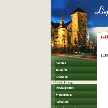
2023
11.0
Sākums
Jaunumi
Kalendārs
Mēneša lozungs
Dievkalpojums
Svētdarbības
Aizlūgumi