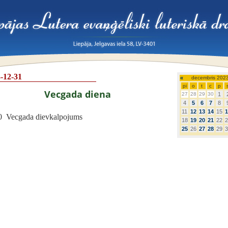
-12-31
«
decembris 202
pi
o
t
c
p
Vecgada diena
27
28
29
30
1
4
5
6
7
8
11
12
13
14
15
1
0 Vecgada dievkalpojums
18
19
20
21
22
2
25
26
27
28
29
3