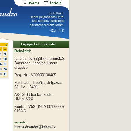
Liepājas Lutera draudze
3
»
s
sv
Rekvizīti:
2
3
Latvijas evaņģēliski luteriskās
9
10
Baznīcas
Liepājas Lutera
6
17
draudze
3
24
0
31
Reģ. Nr. LV90000100405
Fakt. adr.: Liepāja, Jelgavas
58, LV – 3401
A/S SEB banka, kods:
UNLALV2X
Konts: LV52 UNLA 0012 0007
0193 5
e-pasts:
lutera.draudze@inbox.lv