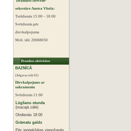
Draudzes lietvede-
sekretāre Austra Vītola:
Trešdienās 15:00 – 18:00
Svētdienās pēc
dievkalpojuma
Mob. tālr. 26668050
Draudzes aktivitātes
BAZNĪCĀ
(Jelgavas ielā 62)
Dievkalpojums ar
sakramentu
Svētdienās 11:00
Lūgšanu stunda
(mazajā zālē)
Otrdienās 18:00
Grāmatu galds
Pēc iepriekšējas vienošanās