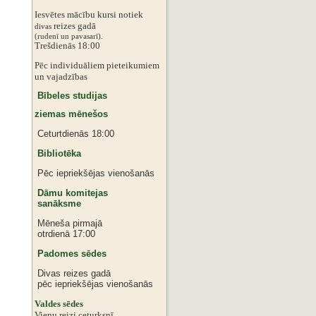
Iesvētes mācību kursi notiek
reizes gadā
divas
‌‌(rudenī un pavasarī).
Trešdienās 18:00
Pēc individuāliem pieteikumiem
‌un vajadzības
Bībeles studijas
ziemas mēnešos
Ceturtdienās 18:00
Bibliotēka
Pēc iepriekšējas vienošanās
Dāmu komitejas
sanāksme
Mēneša pirmajā
otrdienā 17:00
Padomes sēdes
Divas reizes gadā
pēc iepriekšējas vienošanās
‌Valdes sēdes
‌Vienu reizi ceturksnī