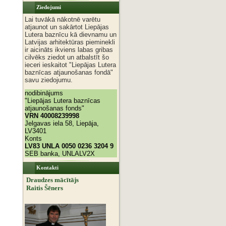
Ziedojumi
Lai tuvākā nākotnē varētu
atjaunot un sakārtot Liepājas
Lutera baznīcu kā dievnamu un
Latvijas arhitektūras pieminekli
ir aicināts ikviens labas gribas
cilvēks ziedot un atbalstīt šo
ieceri ieskaitot "Liepājas Lutera
baznīcas atjaunošanas fondā"
savu ziedojumu.
nodibinājums
"Liepājas Lutera baznīcas
atjaunošanas fonds"
VRN 40008239998
Jelgavas iela 58, Liepāja,
LV3401
Konts
LV83 UNLA 0050 0236 3204 9
SEB banka, UNLALV2X
Kontakti
Draudzes mācītājs
Raitis Šēners