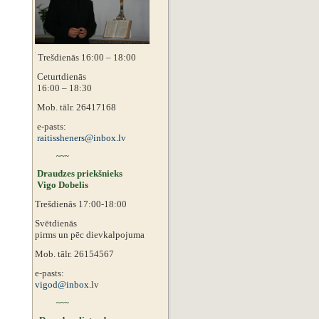
Trešdienās 16:00 – 18:00
Ceturtdienās
16:00 – 18:30
Mob. tālr. 26417168
e-pasts:
raitissheners@inbox.lv
~~~
Draudzes priekšnieks
Vigo Dobelis
Trešdienās 17:00-18:00
Svētdienās
pirms un pēc dievkalpojuma
Mob. tālr. 26154567
e-pasts:
vigod@inbox.
lv
~~~