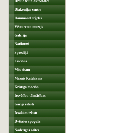
Draudze un aktivitātes
Diakonijas centrs
Hammond ērģeles
Vēsture un muzejs
Galerija
Notikumi
Sprediķi
Liecības
Mēs ticam
Mazais Katehisms
Kristīgā mācība
Iesvētību tālmācības
Garīgi raksti
Iesakām izlasīt
Dvēseles spogulis
Noderīgas saites