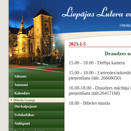
2023-1-5
Draudzes 
15.00 - 18.00 - Drēbju kamera
15.00 - 18.00 - Lietvedes/sekretār
Sākums
pieņemšana (tālr. 26668050)
Jaunumi
16.00-18.00 - Draudzes mācītāja 
pieņemšana (tālr.26417168)
Kalendārs
Mēneša lozungs
18.00 - Bībeles stunda
Dievkalpojums
Svētdarbības
Aizlūgumi