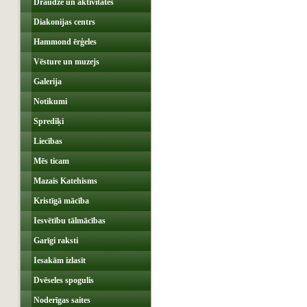
Draudze un aktivitātes
Diakonijas centrs
Hammond ērģeles
Vēsture un muzejs
Galerija
Notikumi
Sprediķi
Liecības
Mēs ticam
Mazais Katehisms
Kristīgā mācība
Iesvētību tālmācības
Garīgi raksti
Iesakām izlasīt
Dvēseles spogulis
Noderīgas saites