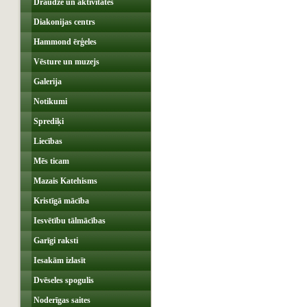
Draudze un aktivitātes
Diakonijas centrs
Hammond ērģeles
Vēsture un muzejs
Galerija
Notikumi
Sprediķi
Liecības
Mēs ticam
Mazais Katehisms
Kristīgā mācība
Iesvētību tālmācības
Garīgi raksti
Iesakām izlasīt
Dvēseles spogulis
Noderīgas saites