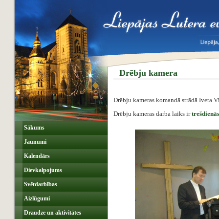
Drēbju kamera
Drēbju kameras komandā strādā Iveta Vī
Drēbju kameras darba laiks ir
trešdienā
Sākums
Jaunumi
Kalendārs
Dievkalpojums
Svētdarbības
Aizlūgumi
Draudze un aktivitātes