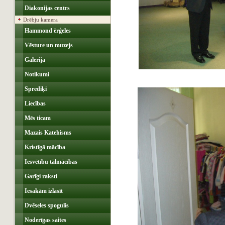
Diakonijas centrs
Drēbju kamera
Hammond ērģeles
Vēsture un muzejs
Galerija
Notikumi
Sprediķi
Liecības
Mēs ticam
Mazais Katehisms
Kristīgā mācība
Iesvētību tālmācības
Garīgi raksti
Iesakām izlasīt
Dvēseles spogulis
Noderīgas saites