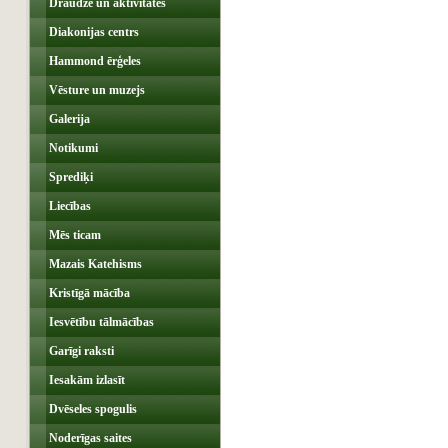
Draudze un aktivitātes
Diakonijas centrs
Hammond ērģeles
Vēsture un muzejs
Galerija
Notikumi
Sprediķi
Liecības
Mēs ticam
Mazais Katehisms
Kristīgā mācība
Iesvētību tālmācības
Garīgi raksti
Iesakām izlasīt
Dvēseles spogulis
Noderīgas saites