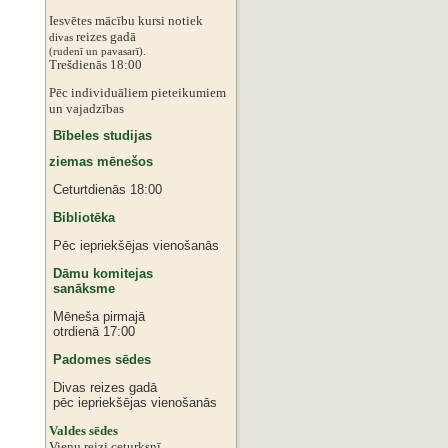
Iesvētes mācību kursi notiek
reizes gadā
divas
‌‌(rudenī un pavasarī).
Trešdienās 18:00
Pēc individuāliem pieteikumiem
‌un vajadzības
Bībeles studijas
ziemas mēnešos
Ceturtdienās 18:00
Bibliotēka
Pēc iepriekšējas vienošanās
Dāmu komitejas
sanāksme
Mēneša pirmajā
otrdienā 17:00
Padomes sēdes
Divas reizes gadā
pēc iepriekšējas vienošanās
‌Valdes sēdes
‌Vienu reizi ceturksnī