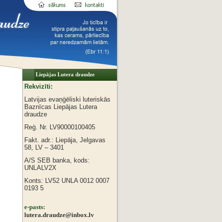
Liepājas Lutera draudze
Rekvizīti:
Latvijas evaņģēliski luteriskās
Baznīcas
Liepājas Lutera
draudze
Reģ. Nr. LV90000100405
Fakt. adr.: Liepāja, Jelgavas
58, LV – 3401
A/S SEB banka, kods:
UNLALV2X
Konts: LV52 UNLA 0012 0007
0193 5
e-pasts:
lutera.draudze@inbox.lv