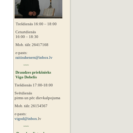
Trešdienās 16:00 – 18:00
Ceturtdienās
16:00 – 18:30
Mob. tālr. 26417168
e-pasts:
raitissheners@inbox.lv
~~~
Draudzes priekšnieks
Vigo Dobelis
Trešdienās 17:00-18:00
Svētdienās
pirms un pēc dievkalpojuma
Mob. tālr. 26154567
e-pasts:
vigod@inbox.
lv
~~~