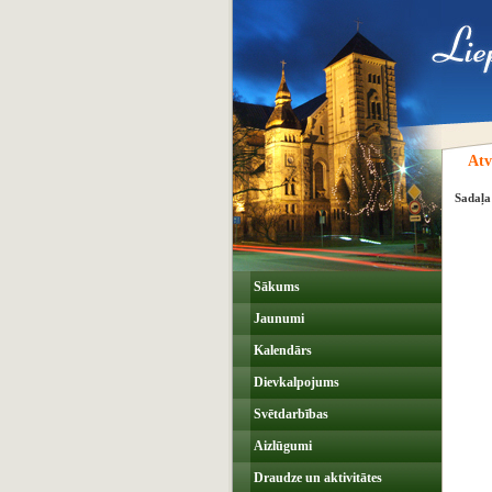
Atv
Sadaļa
Sākums
Jaunumi
Kalendārs
Dievkalpojums
Svētdarbības
Aizlūgumi
Draudze un aktivitātes