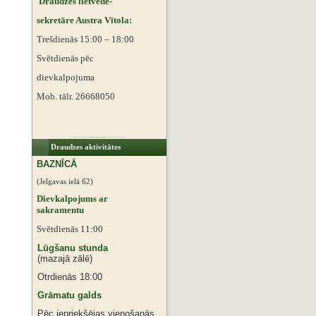
Draudzes lietvede-
sekretāre Austra Vītola:
Trešdienās 15:00 – 18:00
Svētdienās pēc
dievkalpojuma
Mob. tālr. 26668050
Draudzes aktivitātes
BAZNĪCĀ
(Jelgavas ielā 62)
Dievkalpojums ar
sakramentu
Svētdienās 11:00
Lūgšanu stunda
(mazajā zālē)
Otrdienās 18:00
Grāmatu galds
Pēc iepriekšējas vienošanās