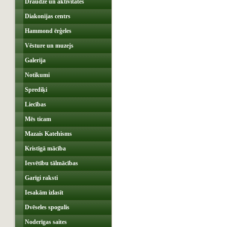
Draudze un aktivitātes
Diakonijas centrs
Hammond ērģeles
Vēsture un muzejs
Galerija
Notikumi
Sprediķi
Liecības
Mēs ticam
Mazais Katehisms
Kristīgā mācība
Iesvētību tālmācības
Garīgi raksti
Iesakām izlasīt
Dvēseles spogulis
Noderīgas saites