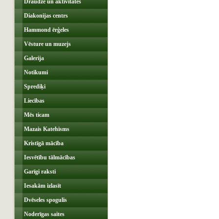
Draudze un aktivitātes
Diakonijas centrs
Hammond ērģeles
Vēsture un muzejs
Galerija
Notikumi
Sprediķi
Liecības
Mēs ticam
Mazais Katehisms
Kristīgā mācība
Iesvētību tālmācības
Garīgi raksti
Iesakām izlasīt
Dvēseles spogulis
Noderīgas saites