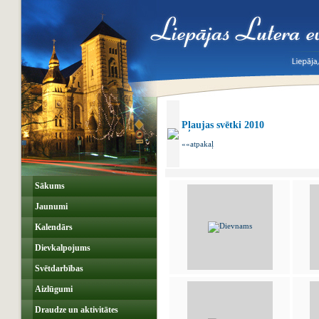
Pļaujas svētki 2010
««atpakaļ
Sākums
Jaunumi
Kalendārs
Dievkalpojums
Svētdarbības
Aizlūgumi
Draudze un aktivitātes