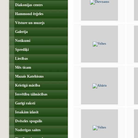
Diakonijas centrs
Hammond ērģeles
Vēsture un muzejs
Galerija
Notikumi
Sprediķi
Liecības
Mēs ticam
Mazais Katehisms
Kristīgā mācība
Iesvētību tālmācības
Garīgi raksti
Iesakām izlasīt
Dvēseles spogulis
Noderīgas saites