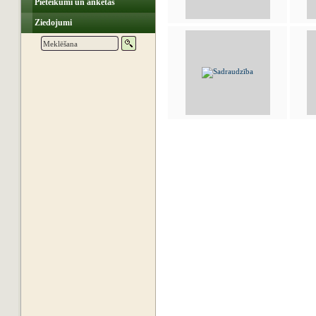
Pieteikumi un anketas
Ziedojumi