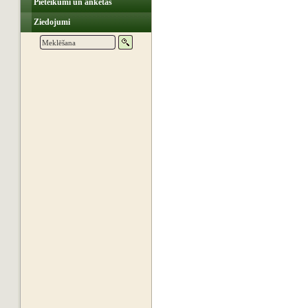
Pieteikumi un anketas
Ziedojumi