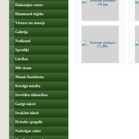
Diakonijas centrs
Hammond ērģeles
Vēsture un muzejs
Galerija
Notikumi
Sprediķi
Liecības
Mēs ticam
Mazais Katehisms
Kristīgā mācība
Iesvētību tālmācības
Garīgi raksti
Iesakām izlasīt
Dvēseles spogulis
Noderīgas saites