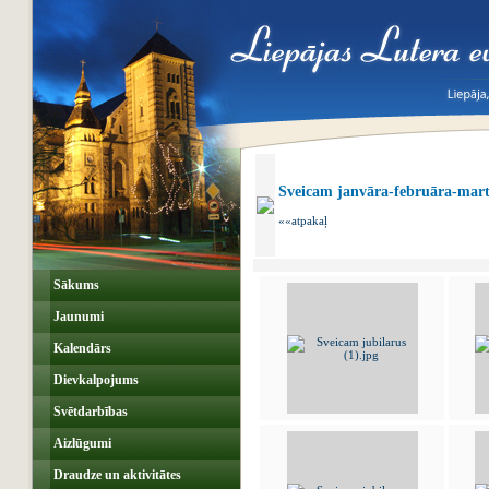
Sveicam janvāra-februāra-mart
««atpakaļ
Sākums
Jaunumi
Kalendārs
Dievkalpojums
Svētdarbības
Aizlūgumi
Draudze un aktivitātes